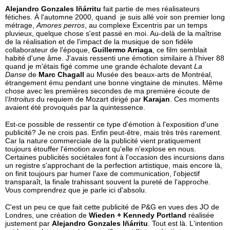
Alejandro Gonzales Iñárritu
fait partie de mes réalisateurs
fétiches. À l'automne 2000, quand je suis allé voir son premier long
métrage,
Amores perros
, au complexe Excentris par un temps
pluvieux, quelque chose s'est passé en moi. Au-delà de la maîtrise
de la réalisation et de l'impact de la musique de son fidèle
collaborateur de l'époque,
Guillermo Arriaga
, ce film semblait
habité d'une âme. J'avais ressenti une émotion similaire à l'hiver 88
quand je m'étais figé comme une grande échalote devant
La
Danse
de
Marc Chagall
au Musée des beaux-arts de Montréal,
étrangement ému pendant une bonne vingtaine de minutes. Même
chose avec les premières secondes de ma première écoute de
l
'Introitus
du requiem de Mozart dirigé par
Karajan
. Ces moments
avaient été provoqués par la quintessence.
Est-ce possible de ressentir ce type d'émotion à l'exposition d'une
publicité? Je ne crois pas. Enfin peut-être, mais très très rarement.
Car la nature commerciale de la publicité vient pratiquement
toujours étouffer l'émotion avant qu'elle n'explose en nous.
Certaines publicités sociétales font à l'occasion des incursions dans
un registre s'approchant de la perfection artistique, mais encore là,
on finit toujours par humer l'axe de communication, l'objectif
transparaît, la finale trahissant souvent la pureté de l'approche.
Vous comprendrez que je parle ici d'absolu.
C'est un peu ce que fait cette publicité de P&G en vues des JO de
Londres, une création de
Wieden + Kennedy Portland
réalisée
justement par
Alejandro Gonzales Iñárritu
. Tout est là. L'intention