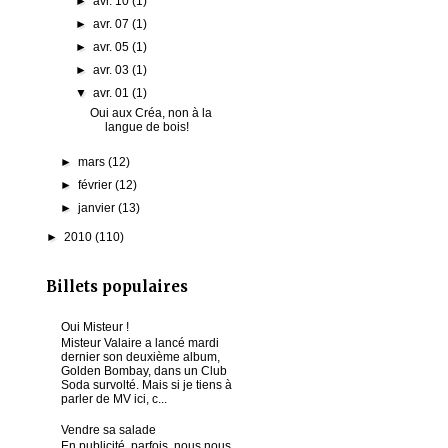
►
avr. 10
(1)
►
avr. 07
(1)
►
avr. 05
(1)
►
avr. 03
(1)
▼
avr. 01
(1)
Oui aux Créa, non à la
langue de bois!
►
mars
(12)
►
février
(12)
►
janvier
(13)
►
2010
(110)
Billets populaires
Oui Misteur !
Misteur Valaire a lancé mardi
dernier son deuxième album,
Golden Bombay, dans un Club
Soda survolté. Mais si je tiens à
parler de MV ici, c...
Vendre sa salade
En publicité, parfois, nous nous