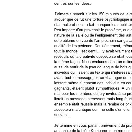
centrés sur les idées.
J’aimerais revenir sur les 150 minutes de la re
avouer que ce fut une torture psychologique i
était nulle et nous a fait manquer les subtili
Peu importe d’où provenait le problème, que c
nature de la salle ou de l’enlignement des astr
ce problème en vue de l’an prochain car ça c
qualité de l’expérience. Deuxièmement, même 
tout le monde il est gentil, il y avait vraiment
répétitifs où la créativité québécoise était l
la même façon. Nous évoluons dans un milieu cr
aussi de sortir de la pseudo langue de bois qu
individus qui lisaient un texte qui n’intéressai
avant tout le message, or, ce «flattage» de be
lassant même si chacun des individus en caus
gagnants, étaient plutôt sympathiques. À un
mal pour les membres du jury invités à se pr
livrait un message intéressant mais long (sur
ensemble était réussie mais la remise de pri
acceptera ma critique comme celle d’un client
souvent.
Je termine en vous parlant brièvement du p
artisanale de la bière Korrigane
, montrée en in