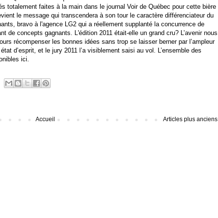
tés totalement faites à la main dans le journal Voir de Québec pour cette bière
evient le message qui transcendera à son tour le caractère différenciateur du
nants, bravo à l'agence LG2 qui a réellement supplanté la concurrence de
t de concepts gagnants. L'édition 2011 était-elle un grand cru? L’avenir nous
ncours récompenser les bonnes idées sans trop se laisser berner par l’ampleur
tat d’esprit, et le jury 2011 l’a visiblement saisi au vol. L’ensemble des
ponibles
ici
.
Accueil
Articles plus anciens