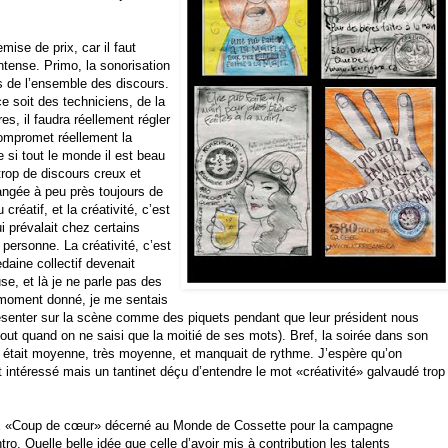
mise de prix, car il faut
ntense. Primo, la sonorisation
tés de l’ensemble des discours.
e soit des techniciens, de la
es, il faudra réellement régler
ompromet réellement la
si tout le monde il est beau
 trop de discours creux et
ouangée à peu près toujours de
éatif, et la créativité, c’est
i prévalait chez certains
t personne. La créativité, c’est
daine collectif devenait
e, et là je ne parle pas des
 moment donné, je me sentais
ésenter sur la scène comme des piquets pendant que leur président nous
tout quand on ne saisi que la moitié de ses mots). Bref, la soirée dans son
x était moyenne, très moyenne, et manquait de rythme. J’espère qu’on
 intéressé mais un tantinet déçu d’entendre le mot «créativité» galvaudé trop
rix «Coup de cœur» décerné au Monde de Cossette pour la
campagne
tro. Quelle belle idée que celle d’avoir mis à contribution les talents