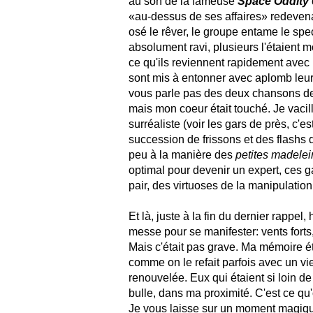
au son de la fameuse
Space Oddity
«au-dessus de ses affaires» redevenait
osé le rêver, le groupe entame le sp
absolument ravi, plusieurs l'étaient m
ce qu'ils reviennent rapidement avec
sont mis à entonner avec aplomb leu
vous parle pas des deux chansons 
mais mon coeur était touché. Je vacil
surréaliste (voir les gars de près, c'
succession de frissons et des flashs
peu à la manière des
petites madelei
optimal pour devenir un expert, ces 
pair, des virtuoses de la manipulation
Et là, juste à la fin du dernier rappe
messe pour se manifester: vents forts,
Mais c'était pas grave. Ma mémoire é
comme on le refait parfois avec un vi
renouvelée. Eux qui étaient si loin de
bulle, dans ma proximité. C'est ce q
Je vous laisse sur un moment magique