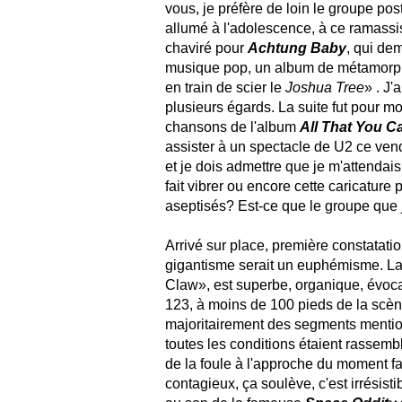
vous, je préfère de loin le groupe pos
allumé à l'adolescence, à ce ramassis 
chaviré pour
Achtung Baby
, qui de
musique pop, un album de métamorphos
en train de scier le
Joshua Tree
» . J
plusieurs égards. La suite fut pour m
chansons de l'album
All That You C
assister à un spectacle de U2 ce vendr
et je dois admettre que je m'attendais 
fait vibrer ou encore cette caricature
aseptisés? Est-ce que le groupe que j
Arrivé sur place, première constatati
gigantisme serait un euphémisme. La
Claw», est superbe, organique, évocat
123, à moins de 100 pieds de la scèn
majoritairement des segments mentionn
toutes les conditions étaient rassemb
de la foule à l'approche du moment f
contagieux, ça soulève, c'est irrésist