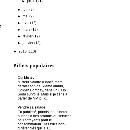
►
juil. 01
(1)
►
juin
(9)
►
mai
(9)
►
avril
(12)
e
►
mars
(12)
►
février
(12)
►
janvier
(13)
e
►
2010
(110)
Billets populaires
Oui Misteur !
Misteur Valaire a lancé mardi
dernier son deuxième album,
Golden Bombay, dans un Club
Soda survolté. Mais si je tiens à
parler de MV ici, c...
Vendre sa salade
En publicité, parfois, nous nous
buttons à des produits ou services
peu attrayants pour le
consommateur. Des trucs non-
différenciés qui lais...