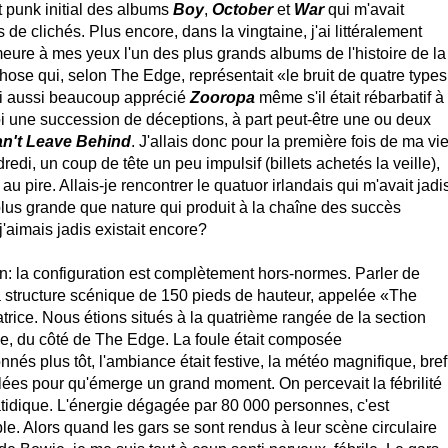
t punk initial des albums
Boy
,
October
et
War
qui m'avait
de clichés. Plus encore, dans la vingtaine, j'ai littéralement
meure à mes yeux l'un des plus grands albums de l'histoire de la
e qui, selon The Edge, représentait «le bruit de quatre types
'ai aussi beaucoup apprécié
Zooropa
même s'il était rébarbatif à
oi une succession de déceptions, à part peut-être une ou deux
an't Leave Behind
. J'allais donc pour la première fois de ma vi
edi, un coup de tête un peu impulsif (billets achetés la veille),
au pire. Allais-je rencontrer le quatuor irlandais qui m'avait jadi
 plus grande que nature qui produit à la chaîne des succès
'aimais jadis existait encore?
on: la configuration est complètement hors-normes. Parler de
 structure scénique de 150 pieds de hauteur, appelée «The
rice. Nous étions situés à la quatrième rangée de la section
e, du côté de The Edge. La foule était composée
és plus tôt, l'ambiance était festive, la météo magnifique, bref
lées pour qu'émerge un grand moment. On percevait la fébrilité
atidique. L'énergie dégagée par 80 000 personnes, c'est
ible. Alors quand les gars se sont rendus à leur scène circulaire