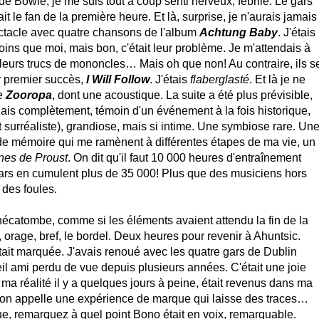
de Bowie, je me suis tout à coup senti nerveux, fébrile. Le gars
 le fan de la première heure. Et là, surprise, je n'aurais jamais
ectacle avec quatre chansons de l'album
Achtung Baby
. J'étais
oins que moi, mais bon, c'était leur problème. Je m'attendais à
 leurs trucs de mononcles… Mais oh que non! Au contraire, ils s
r premier succès,
I Will Follow
. J'étais
flaberglasté
. Et là je ne
de
Zooropa
, dont une acoustique. La suite a été plus prévisible,
lais complètement, témoin d'un événement à la fois historique,
est surréaliste), grandiose, mais si intime. Une symbiose rare. Un
 de mémoire qui me ramènent à différentes étapes de ma vie, un
nes de Proust
. On dit qu'il faut 10 000 heures d'entraînement
gars en cumulent plus de 35 000! Plus que des musiciens hors
 des foules.
l, hécatombe, comme si les éléments avaient attendu la fin de la
 orage, bref, le bordel. Deux heures pour revenir à Ahuntsic.
tait marquée. J'avais renoué avec les quatre gars de Dublin
eil ami perdu de vue depuis plusieurs années. C'était une joie
 ma réalité il y a quelques jours à peine, était revenus dans ma
u'on appelle une expérience de marque qui laisse des traces…
, remarquez à quel point Bono était en voix, remarquable.