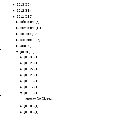
►
2013
(66)
►
2012
(81)
▼
2011
(119)
►
décembre
(5)
►
novembre
(11)
►
octobre
(10)
e
►
septembre
(7)
►
août
(9)
s
▼
juillet
(10)
►
juil. 31
(1)
►
juil. 26
(1)
►
juil. 22
(1)
►
juil. 20
(1)
►
juil. 18
(1)
►
juil. 12
(1)
▼
juil. 10
(1)
,
Faraway, So Close...
►
juil. 05
(1)
►
juil. 03
(1)