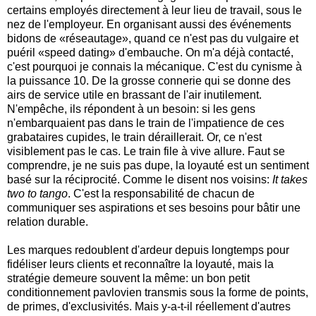
certains employés
directement
à leur lieu de travail, sous le
nez de l'employeur. En organisant aussi des événements
bidons de «réseautage», quand ce n'est pas du vulgaire et
puéril «speed dating» d'embauche. On m'a déjà contacté,
c'est pourquoi je connais la mécanique. C'est du cynisme à
la puissance 10. De la grosse connerie qui se donne des
airs de service utile en brassant de l'air inutilement.
N'empêche, ils répondent à un besoin: si les gens
n'embarquaient pas dans le train de l'impatience de ces
grabataires cupides, le train déraillerait. Or, ce n'est
visiblement pas le cas. Le train file à vive allure. Faut se
comprendre, je ne suis pas dupe, la loyauté est un sentiment
basé sur la réciprocité. Comme le disent nos voisins:
It takes
two to tango
. C'est la responsabilité de chacun de
communiquer ses aspirations et ses besoins pour bâtir une
relation durable.
Les marques redoublent d'ardeur depuis longtemps pour
fidéliser leurs clients et reconnaître la loyauté, mais la
stratégie demeure souvent la même: un bon petit
conditionnement pavlovien transmis sous la forme de points,
de primes, d'exclusivités. Mais y-a-t-il réellement d'autres