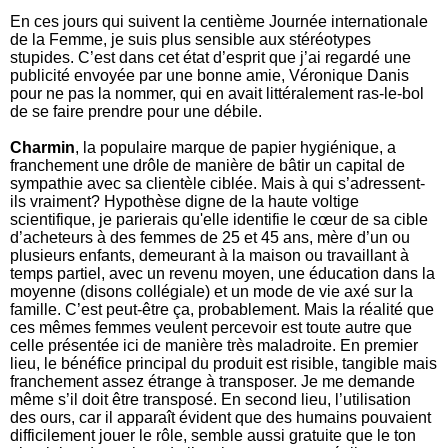
En ces jours qui suivent la centième Journée internationale
de la Femme, je suis plus sensible aux stéréotypes
stupides. C’est dans cet état d’esprit que j’ai regardé une
publicité envoyée par une bonne amie, Véronique Danis
pour ne pas la nommer, qui en avait littéralement ras-le-bol
de se faire prendre pour une débile.
Charmin
, la populaire marque de papier hygiénique, a
franchement une drôle de manière de bâtir un capital de
sympathie avec sa clientèle ciblée. Mais à qui s’adressent-
ils vraiment? Hypothèse digne de la haute voltige
scientifique, je parierais qu'elle identifie le cœur de sa cible
d’acheteurs à des femmes de 25 et 45 ans, mère d’un ou
plusieurs enfants, demeurant à la maison ou travaillant à
temps partiel, avec un revenu moyen, une éducation dans la
moyenne (disons collégiale) et un mode de vie axé sur la
famille. C’est peut-être ça, probablement. Mais la réalité que
ces mêmes femmes veulent percevoir est toute autre que
celle présentée ici de manière très maladroite. En premier
lieu, le bénéfice principal du produit est risible, tangible mais
franchement assez étrange à transposer. Je me demande
même s’il doit être transposé. En second lieu, l’utilisation
des ours, car il apparaît évident que des humains pouvaient
difficilement jouer le rôle, semble aussi gratuite que le ton