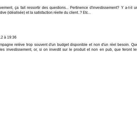
ivement, ça fait ressortir des questions... Pertinence d'investissement? Y a-t-il u
e (idéalisée) et la satisfaction réelle du client..? Etc...
2 à 19:36
mpagne relève trop souvent d'un budget disponible et non d'un réel besoin. Qu
 investissement, or, si on investit sur le produit et non en pub, que feront le