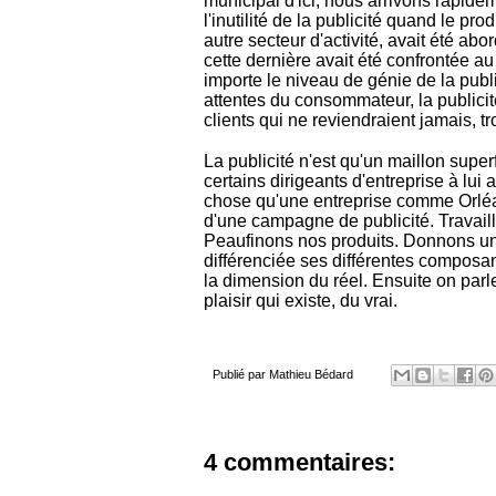
municipal d'ici, nous arrivons rapidem
l'inutilité de la publicité quand le pr
autre secteur d'activité, avait été a
cette dernière avait été confrontée 
importe le niveau de génie de la public
attentes du consommateur, la publicité
clients qui ne reviendraient jamais, t
La publicité n'est qu'un maillon supe
certains dirigeants d'entreprise à lui 
chose qu'une entreprise comme Orléa
d'une campagne de publicité. Travaillo
Peaufinons nos produits. Donnons un
différenciée ses différentes composa
la dimension du réel. Ensuite on parle
plaisir qui existe, du vrai.
Publié par
Mathieu Bédard
4 commentaires: