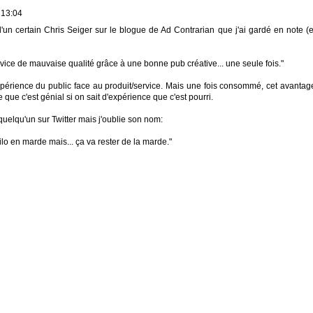
 13:04
'un certain Chris Seiger sur le blogue de Ad Contrarian que j'ai gardé en note (e
rvice de mauvaise qualité grâce à une bonne pub créative... une seule fois."
nexpérience du public face au produit/service. Mais une fois consommé, cet avantag
e que c'est génial si on sait d'expérience que c'est pourri.
 quelqu'un sur Twitter mais j'oublie son nom:
o en marde mais... ça va rester de la marde."