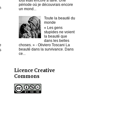
tout était encore à faire. Une
période où je découvrais encore
n
un mond...
Toute la beauté du
monde
« Les gens
stupides ne voient
la beauté que
dans les belles
choses. » - Oliviero Toscani La
e
beauté dans la survivance. Dans
s
ce...
Licence Creative
Commons