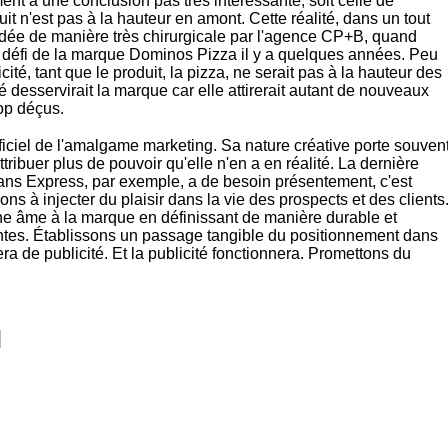
ent à une conclusion pas très intéressante, soit celle de
oduit n'est pas à la hauteur en amont. Cette réalité, dans un tout
bordée de manière très chirurgicale par l'agence CP+B, quand
au défi de la marque Dominos Pizza il y a quelques années. Peu
ité, tant que le produit, la pizza, ne serait pas à la hauteur des
 desservirait la marque car elle attirerait autant de nouveaux
rop déçus.
rficiel de l'amalgame marketing. Sa nature créative porte souven
attribuer plus de pouvoir qu'elle n'en a en réalité. La dernière
ns Express, par exemple, a de besoin présentement, c'est
ns à injecter du plaisir dans la vie des prospects et des clients
e âme à la marque en définissant de manière durable et
ntes. Établissons un passage tangible du positionnement dans
ra de publicité. Et la publicité fonctionnera. Promettons du