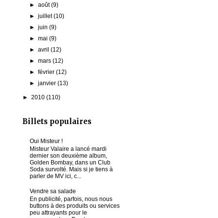
►
août
(9)
►
juillet
(10)
►
juin
(9)
►
mai
(9)
►
avril
(12)
►
mars
(12)
►
février
(12)
►
janvier
(13)
►
2010
(110)
Billets populaires
Oui Misteur !
Misteur Valaire a lancé mardi
dernier son deuxième album,
Golden Bombay, dans un Club
Soda survolté. Mais si je tiens à
parler de MV ici, c...
Vendre sa salade
En publicité, parfois, nous nous
buttons à des produits ou services
peu attrayants pour le