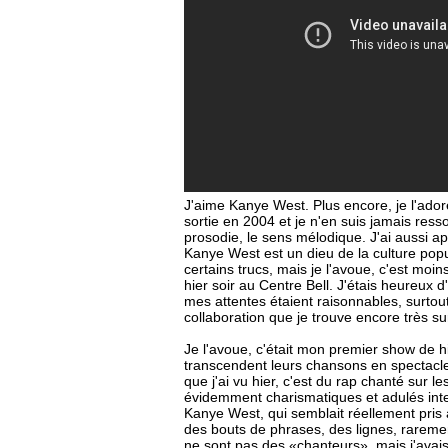
J'aime Kanye West. Plus encore, je l'ador
sortie en 2004 et je n'en suis jamais resso
prosodie, le sens mélodique. J'ai aussi a
Kanye West est un dieu de la culture pop
certains trucs, mais je l'avoue, c'est moi
hier soir au Centre Bell. J'étais heureux d
mes attentes étaient raisonnables, surtou
collaboration que je trouve encore très su
Je l'avoue, c'était mon premier show de hi
transcendent leurs chansons en spectacle,
que j'ai vu hier, c'est du rap chanté sur 
évidemment charismatiques et adulés inte
Kanye West, qui semblait réellement pris a
des bouts de phrases, des lignes, raremen
ne sont pas des «chanteurs», mais j'avais 