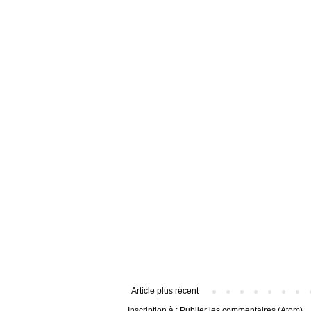
Article plus récent
Inscription à :
Publier les commentaires (Atom)