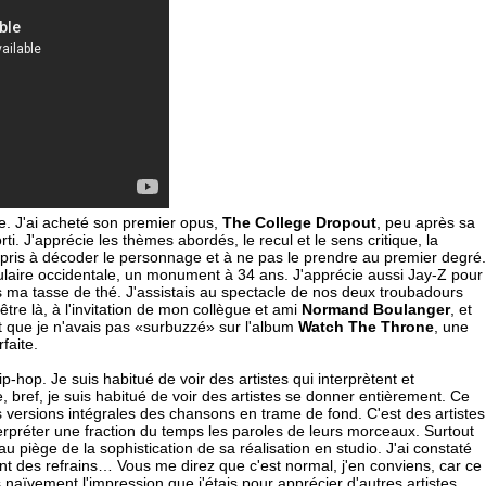
e. J'ai acheté son premier opus,
The College Dropout
, peu après sa
rti. J'apprécie les thèmes abordés, le recul et le sens critique, la
ppris à décoder le personnage et à ne pas le prendre au premier degré.
ulaire occidentale, un monument à 34 ans. J'apprécie aussi Jay-Z pour
ns ma tasse de thé. J'assistais au spectacle de nos deux troubadours
'être là, à l'invitation de mon collègue et ami
Normand Boulanger
, et
t que je n'avais pas «surbuzzé» sur l'album
Watch The Throne
, une
rfaite.
p-hop. Je suis habitué de voir des artistes qui interprètent et
 bref, je suis habitué de voir des artistes se donner entièrement. Ce
les versions intégrales des chansons en trame de fond. C'est des artistes
rpréter une fraction du temps les paroles de leurs morceaux. Surtout
u piège de la sophistication de sa réalisation en studio. J'ai constaté
t des refrains… Vous me direz que c'est normal, j'en conviens, car ce
naïvement l'impression que j'étais pour apprécier d'autres artistes