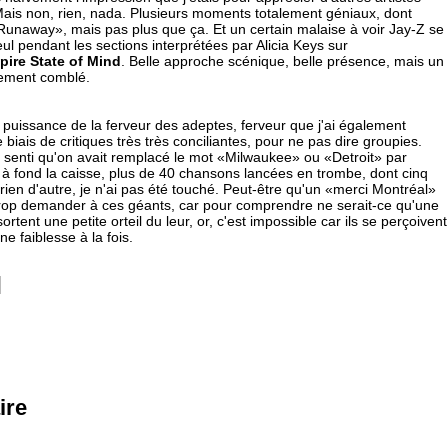
Mais non, rien, nada. Plusieurs moments totalement géniaux, dont
 «Runaway», mais pas plus que ça. Et un certain malaise à voir Jay-Z se
l pendant les sections interprétées par Alicia Keys sur
pire State of Mind
. Belle approche scénique, belle présence, mais un
lement comblé.
 la puissance de la ferveur des adeptes, ferveur que j'ai également
biais de critiques très très conciliantes, pour ne pas dire groupies.
i senti qu'on avait remplacé le mot «Milwaukee» ou «Detroit» par
 à fond la caisse, plus de 40 chansons lancées en trombe, dont cinq
i rien d'autre, je n'ai pas été touché. Peut-être qu'un «merci Montréal»
it trop demander à ces géants, car pour comprendre ne serait-ce qu'une
sortent une petite orteil du leur, or, c'est impossible car ils se perçoivent
e faiblesse à la fois.
ire