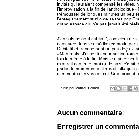
invités qui auraient compensé les vides. 
l'improvisation à la fin de l'anthologique
trémousser de longues minutes un peu seu
l'enregistrement studio de sa très pop
Em
grand espace qui n'a pas jamais été réel
J'en suis ressorti dubitatif, conscient de
constatée dans les médias ce matin par le 
Dubitatif et franchement un peu déçu. J'a
«Montreal». J'ai senti une machine rouler
fois la même à la fin. Mais je n'ai ressent
m'aurait contenté, mais je le sais, c'éta
partie de mon monde, il aurait fallu qu'ils 
comme des univers en soi. Une force et un
Publié par
Mathieu Bédard
Aucun commentaire:
Enregistrer un commenta