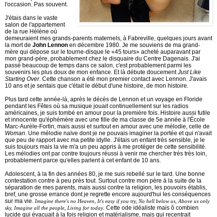
l'occasion. Pas souvent.
J'étais dans le vaste
salon de l'appartement
de la rue Hélène où
demeuraient mes grands-parents maternels, à Fabreville, quelques jours avant
la mort de
John Lennon
en décembre 1980. Je me souviens de ma grand-
mère qui dépose sur le tourne-disque le «45 tours» acheté auparavant par
mon grand-père, probablement chez le disquaire du Centre Dagenais. J'ai
passé beaucoup de temps dans ce salon, c'est probablement parmi les
souvenirs les plus doux de mon enfance. Et là débute doucement
Just Like
Starting Over
. Cette chanson a été mon premier contact avec Lennon. J'avais
10 ans et je sentais que c'était le début d'une histoire, de mon histoire.
Plus tard cette année-là, après le décès de Lennon et un voyage en Floride
pendant les Fêtes où sa musique jouait continuellement sur les radios
américaines, je suis tombé en amour pour la première fois. Histoire aussi futile
et innocente qu'éphémère avec une fille de ma classe de 5e année à l'École
Marc-Aurèle-Fortin, mais aussi et surtout en amour avec une mélodie, celle de
Woman
. Une mélodie naïve dont je ne pouvais imaginer la portée et qui n'avait
que peu de rapport avec ma petite idylle. J'étais un enfant très sensible, je le
suis toujours mais la vie m'a un peu appris à me protéger de cette sensibilité.
Les mélodies ont par contre toujours réussi à venir me chercher très très loin,
probablement parce qu'elles parlent à cet enfant de 10 ans.
Adolescent, à la fin des années 80, je me suis rebellé sur le tard. Une bonne
contestation contre à peu près tout. Surtout contre mon père à la suite de la
séparation de mes parents, mais aussi contre la religion, les pouvoirs établis,
bref, une grosse errance dont je regrette encore aujourd'hui les conséquences
sur ma vie.
Imagine there's no Heaven, It's easy if you try, No hell below us, Above us only
.
Cette ode idéaliste mais ô combien
sky, Imagine all the people, Living for today
lucide qui évacuait à la fois religion et matérialisme, mais qui recentrait