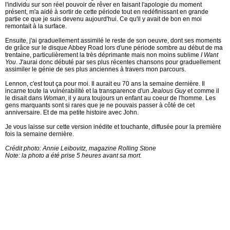
l'individu sur son réel pouvoir de rêver en faisant l'apologie du moment
présent, m'a aidé à sortir de cette période tout en redéfinissant en grande
partie ce que je suis devenu aujourd'hui. Ce qu'il y avait de bon en moi
remontait à la surface.
Ensuite, j'ai graduellement assimilé le reste de son oeuvre, dont ses moments
de grâce sur le disque Abbey Road lors d'une période sombre au début de ma
trentaine, particulièrement la très déprimante mais non moins sublime
I Want
You
. J'aurai donc débuté par ses plus récentes chansons pour graduellement
assimiler le génie de ses plus anciennes à travers mon parcours.
Lennon, c'est tout ça pour moi. Il aurait eu 70 ans la semaine dernière. Il
incarne toute la vulnérabilité et la transparence d'un
Jealous Guy
et comme il
le disait dans
Woman
, il y aura toujours un enfant au coeur de l'homme. Les
gens marquants sont si rares que je ne pouvais passer à côté de cet
anniversaire. Et de ma petite histoire avec John.
Je vous laisse sur cette version inédite et touchante, diffusée pour la première
fois la semaine dernière.
Crédit photo: Annie Leibovitz, magazine Rolling Stone
Note: la photo a été prise 5 heures avant sa mort.