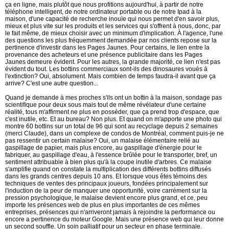
ça en ligne, mais plutôt que nous profitions aujourd'hui, à partir de notre
téléphone intelligent, de notre ordinateur portable ou de notre Ipad à la
maison, d'une capacité de recherche inouïe qui nous permet d'en savoir plus,
mieux et plus vite sur les produits et les services qui s'offrent à nous, donc, par
le fait même, de mieux choisir avec un minimum d'implication. À l'agence, l'une
des questions les plus fréquemment demandée par nos clients repose sur la
pertinence d'investir dans les Pages Jaunes. Pour certains, le lien entre la
provenance des acheteurs et une présence publicitaire dans les Pages
Jaunes demeure évident. Pour les autres, la grande majorité, ce lien n'est pas
évident du tout. Les bottins commerciaux sont-ils des dinosaures voués à
l'extinction? Oui, absolument. Mais combien de temps faudra-il avant que ça
arrive? C'est une autre question...
Quand je demande à mes proches s'ils ont un bottin à la maison, sondage pas
scientifique pour deux sous mais tout de même révélateur d'une certaine
réalité, tous m'affirment ne plus en posséder, que ça prend trop d'espace, que
c'est inutile, etc. Et au bureau? Non plus. Et quand on m'apporte une photo qui
montre 60 bottins sur un total de 96 qui sont au recyclage depuis 2 semaines
(merci Claude), dans un complexe de condos de Montréal, comment puis-je ne
pas ressentir un certain malaise? Oui, un malaise élémentaire relié au
gaspillage de papier, mais plus encore, au gaspillage d'énergie pour le
fabriquer, au gaspillage d'eau, à l'essence brûlée pour le transporter, bref, un
sentiment attribuable à bien plus qu'à la coupe inutile d'arbres. Ce malaise
s'amplifie quand on constate la multiplication des différents bottins diffusés
dans les grands centres depuis 10 ans. Et lorsque vous êtes témoins des
techniques de ventes des principaux joueurs, fondées principalement sur
l'induction de la peur de manquer une opportunité, voire carrément sur la
pression psychologique, le malaise devient encore plus grand, et ce, peu
importe les présences web de plus en plus importantes de ces mêmes
entreprises, présences qui n'arriveront jamais à rejoindre la performance ou
encore a pertinence du moteur Google. Mais une présence web qui leur donne
un second souffle. Un soin palliatif pour un secteur en phase terminale.